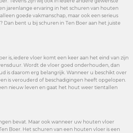
oer. Tevens zijn wij ook in iedere andere gewenste
en jarenlange ervaring in het schuren van houten
et alleen goede vakmanschap, maar ook een serieus
? Dan bent u bij schuren in Ten Boer aan het juiste
er is, iedere vloer komt een keer aan het eind van zijn
evensduur. Wordt de vloer goed onderhouden, dan
 is daarom erg belangrijk. Wanneer u beschikt over
en is verouderd of beschadigingen heeft opgelopen.
een nieuw leven en gaat het hout weer tientallen
ingen bevat. Maar ook wanneer uw houten vloer
 Ten Boer. Het schuren van een houten vloer is een