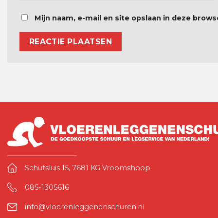
Mijn naam, e-mail en site opslaan in deze brows
Schutsluis 15, 7681 KG Vroomshoop
085-1305616
info@vloerenleggenenschuren.nl