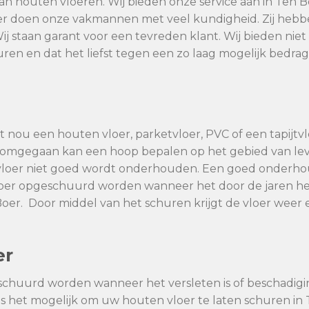
van houten vloeren. Wij bieden onze service aan in Ten B
oer doen onze vakmannen met veel kundigheid. Zij hebb
Wij staan garant voor een tevreden klant. Wij bieden ni
uren en dat het liefst tegen een zo laag mogelijk bedrag
 nou een houten vloer, parketvloer, PVC of een tapijtvlo
dt omgegaan kan een hoop bepalen op het gebied van l
vloer niet goed wordt onderhouden. Een goed onderhoud
vloer opgeschuurd worden wanneer het door de jaren he
oer. Door middel van het schuren krijgt de vloer weer 
er
schuurd worden wanneer het versleten is of beschadig
 is het mogelijk om uw houten vloer te laten schuren in