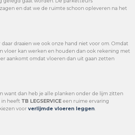
g gelegd gaat worden. De parketteurs
j zagen en dat we de ruimte schoon opleveren na het
r daar draaien we ook onze hand niet voor om. Omdat
en vloer kan werken en houden dan ook rekening met
er er aankomt omdat vloeren dan uit gaan zetten
n want dan heb je alle planken onder de lijm zitten
 in heeft
TB
LEGSERVICE
een ruime ervaring
kiezen voor
verlijmde vloeren leggen
.