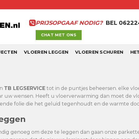
PRIJSOPGAAF NODIG?
BEL 0622
CHAT MET ONS
JECTEN
VLOEREN LEGGEN
VLOEREN SCHUREN
HE
an
TB
LEGSERVICE
tot in de puntjes beheersen. elke vlo
ar uw wensen. Heeft u vloerverwarming dan moet de vloe
nde folie die het geluid tegenhoudt en de warmte doo
eggen
andig genoeg om deze te leggen dan gaan onze parkett