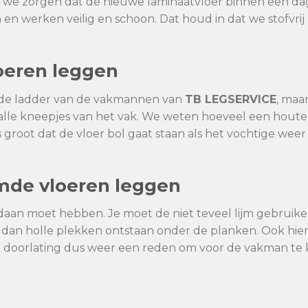
 we zorgen dat de nieuwe laminaatvloer binnen een da
en werken veilig en schoon. Dat houd in dat we stofvri
oeren
leggen
p de ladder van de vakmannen
van
TB
LEGSERVICE
, maa
lle kneepjes van het vak. We weten hoeveel een hout
s groot dat de vloer bol gaat staan als het vochtige we
jmde vloeren leggen
gedaan moet hebben. Je moet de niet teveel lijm gebruike
r dan holle plekken ontstaan onder de planken. Ook hier
 doorlating dus weer een reden om voor de vakman te 