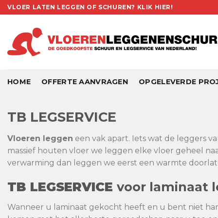
Skip
VLOER LATEN LEGGEN OF SCHUREN? KLIK HIER!
to
content
HOME
OFFERTE AANVRAGEN
OPGELEVERDE PRO
TB
LEGSERVICE
Vloeren leggen
een vak apart. Iets wat de leggers v
massief houten vloer we leggen elke vloer geheel na
verwarming dan leggen we eerst een warmte doorlate
TB
LEGSERVICE
voor
laminaat
l
Wanneer u laminaat gekocht heeft en u bent niet h