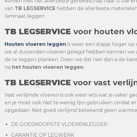
komen met het allerbeste gereedschap naar u toe en
van
TB
LEGSERVICE
hebben de allerbeste materialen 
laminaat leggen.
TB
LEGSERVICE
voor houten vl
Houten vloeren leggen
is weer een stapje hoger o
we al duizenden vloeren gelegd hebben kennen we a
de te leggen planken. Doen we dat niet dan is de kan
na
het houten vloeren leggen
.
TB
LEGSERVICE
voor vast verli
Vast verlijmde vloeren is ook weer iets wat je vaker 
en je moet ook niet te weinig lijm gebruiken omdat e
opgedaan. Niet goed verlijmd betekend geen warmte
DE GOEDKOOPSTE VLOERENLEGGER
GARANTIE OP LEGWERK