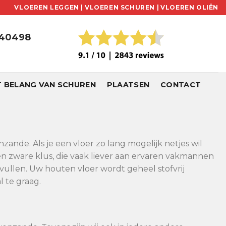
VLOEREN LEGGEN |
VLOEREN SCHUREN |
VLOEREN OLIËN
240498
T BELANG VAN SCHUREN
PLAATSEN
CONTACT
zande. Als je een vloer zo lang mogelijk netjes wil
en zware klus, die vaak liever aan ervaren vakmannen
vullen. Uw houten vloer wordt geheel stofvrij
 te graag.