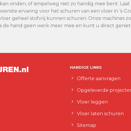
oor kan vinden, of simpelweg niet zo handig mee bent. Laa
gewenste ervaring voor het schuren van een vloer in ‘
loer geheel stofvrij kunnen schuren. Onze machines zorg
na de hand geen werk meer mee en kunt u direct genie
HANDIGE LINKS
Offerte aanvragen
Opgeleverde projecte
Vloer leggen
Vloer laten schuren
Sitemap