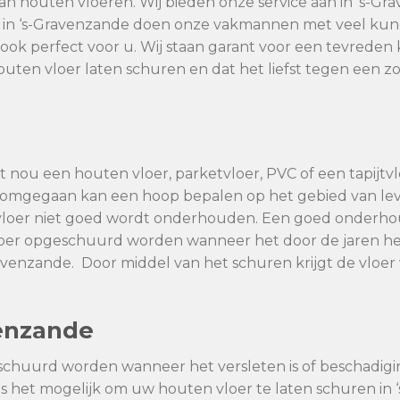
an houten vloeren. Wij bieden onze service aan in ‘s-Gra
 in ‘s-Gravenzande doen onze vakmannen met veel kundi
ok perfect voor u. Wij staan garant voor een tevreden 
outen vloer laten schuren en dat het liefst tegen een zo
 nou een houten vloer, parketvloer, PVC of een tapijtvlo
dt omgegaan kan een hoop bepalen op het gebied van l
vloer niet goed wordt onderhouden. Een goed onderhoud
vloer opgeschuurd worden wanneer het door de jaren he
avenzande. Door middel van het schuren krijgt de vloe
venzande
schuurd worden wanneer het versleten is of beschadig
 is het mogelijk om uw houten vloer te laten schuren in