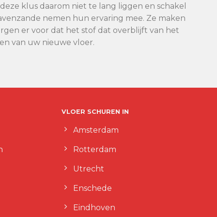
t deze klus daarom niet te lang liggen en schakel
s-Gravenzande nemen hun ervaring mee. Ze maken
en er voor dat het stof dat overblijft van het
ten van uw nieuwe vloer.
VLOER SCHUREN IN
Amsterdam
n
Rotterdam
Utrecht
Enschede
Eindhoven