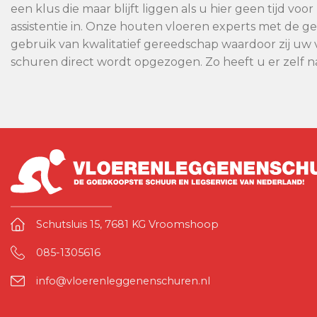
een klus die maar blijft liggen als u hier geen tijd v
assistentie in. Onze houten vloeren experts met de 
gebruik van kwalitatief gereedschap waardoor zij uw v
schuren direct wordt opgezogen. Zo heeft u er zelf 
Schutsluis 15, 7681 KG Vroomshoop
085-1305616
info@vloerenleggenenschuren.nl