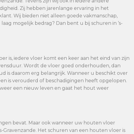
venzande. Tevens zijn wij ook in iedere andere
gheid. Zij hebben jarenlange ervaring in het
klant. Wij bieden niet alleen goede vakmanschap,
 laag mogelijk bedrag? Dan bent u bij schuren in ‘s-
er is, iedere vloer komt een keer aan het eind van zijn
evensduur. Wordt de vloer goed onderhouden, dan
 is daarom erg belangrijk. Wanneer u beschikt over
en is verouderd of beschadigingen heeft opgelopen.
r weer een nieuw leven en gaat het hout weer
ingen bevat. Maar ook wanneer uw houten vloer
 ‘s-Gravenzande. Het schuren van een houten vloer is