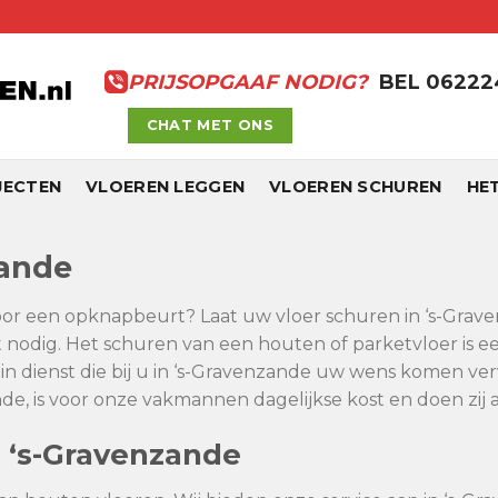
PRIJSOPGAAF NODIG?
BEL 0622
CHAT MET ONS
JECTEN
VLOEREN LEGGEN
VLOEREN SCHUREN
HE
zande
voor een opknapbeurt? Laat uw vloer schuren in ‘s-Graven
nodig. Het schuren van een houten of parketvloer is e
 dienst die bij u in ‘s-Gravenzande uw wens komen ver
, is voor onze vakmannen dagelijkse kost en doen zij al
 ‘s-Gravenzande