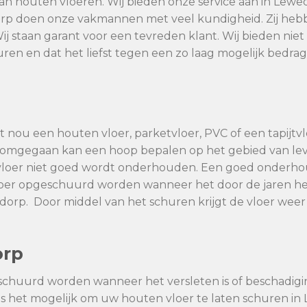
van houten vloeren. Wij bieden onze service aan in Lewe
orp doen onze vakmannen met veel kundigheid. Zij heb
Wij staan garant voor een tevreden klant. Wij bieden ni
huren en dat het liefst tegen een zo laag mogelijk bedra
 nou een houten vloer, parketvloer, PVC of een tapijtvlo
dt omgegaan kan een hoop bepalen op het gebied van l
vloer niet goed wordt onderhouden. Een goed onderhoud
vloer opgeschuurd worden wanneer het door de jaren he
orp. Door middel van het schuren krijgt de vloer weer
orp
schuurd worden wanneer het versleten is of beschadig
 is het mogelijk om uw houten vloer te laten schuren i