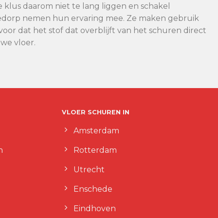
ze klus daarom niet te lang liggen en schakel
Lewedorp nemen hun ervaring mee. Ze maken gebruik
or dat het stof dat overblijft van het schuren direct
we vloer.
VLOER SCHUREN IN
Amsterdam
n
Rotterdam
Utrecht
Enschede
Eindhoven