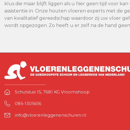
klus die maar blijft liggen als u hier geen tijd voor 
assistentie in. Onze houten vloeren experts met de 
van kwalitatief gereedschap waardoor zij uw vloer geh
wordt opgezogen. Zo heeft u er zelf na de hand gee
Schutsluis 15, 7681 KG Vroomshoop
085-1305616
info@vloerenleggenenschuren.nl