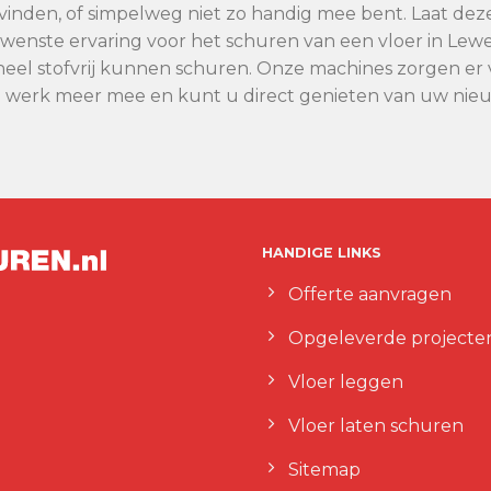
kan vinden, of simpelweg niet zo handig mee bent. Laat de
gewenste ervaring voor het schuren van een vloer in 
eel stofvrij kunnen schuren. Onze machines zorgen er vo
n werk meer mee en kunt u direct genieten van uw nieu
HANDIGE LINKS
Offerte aanvragen
Opgeleverde projecte
Vloer leggen
Vloer laten schuren
Sitemap