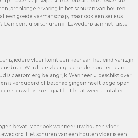
dorp. Tevens zijn wij ook in iedere andere gewenste
ben jarenlange ervaring in het schuren van houten
et alleen goede vakmanschap, maar ook een serieus
g? Dan bent u bij schuren in Lewedorp aan het juiste
er is, iedere vloer komt een keer aan het eind van zijn
evensduur. Wordt de vloer goed onderhouden, dan
 is daarom erg belangrijk. Wanneer u beschikt over
en is verouderd of beschadigingen heeft opgelopen.
 een nieuw leven en gaat het hout weer tientallen
ingen bevat. Maar ook wanneer uw houten vloer
n Lewedorp. Het schuren van een houten vloer is een