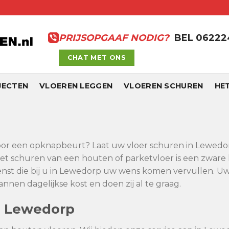
PRIJSOPGAAF NODIG?
BEL 0622
CHAT MET ONS
JECTEN
VLOEREN LEGGEN
VLOEREN SCHUREN
HE
 voor een opknapbeurt? Laat uw vloer schuren in Lewedorp
et schuren van een houten of parketvloer is een zware 
nst die bij u in Lewedorp uw wens komen vervullen. Uw
nen dagelijkse kost en doen zij al te graag.
n Lewedorp