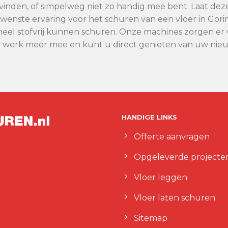
kan vinden, of simpelweg niet zo handig mee bent. Laat de
gewenste ervaring voor het schuren van een vloer in 
eel stofvrij kunnen schuren. Onze machines zorgen er vo
n werk meer mee en kunt u direct genieten van uw nieu
HANDIGE LINKS
Offerte aanvragen
Opgeleverde projecte
Vloer leggen
Vloer laten schuren
Sitemap