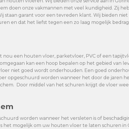
van houten vloeren. Wij bieden onze service aan in Gori
chem doen onze vakmannen met veel kundigheid. Zij heb
Wij staan garant voor een tevreden klant. Wij bieden ni
huren en dat het liefst tegen een zo laag mogelijk bedra
 nou een houten vloer, parketvloer, PVC of een tapijtvlo
dt omgegaan kan een hoop bepalen op het gebied van l
vloer niet goed wordt onderhouden. Een goed onderhoud
vloer opgeschuurd worden wanneer het door de jaren he
chem. Door middel van het schuren krijgt de vloer wee
chem
schuurd worden wanneer het versleten is of beschadig
 is het mogelijk om uw houten vloer te laten schuren i