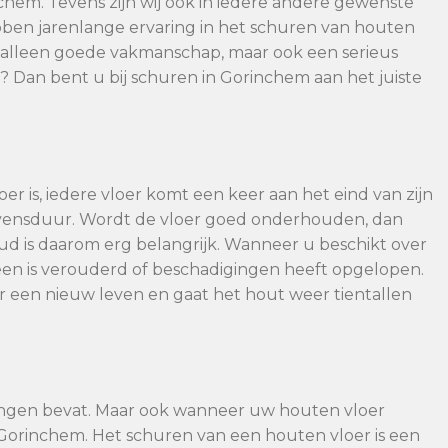
nchem. Tevens zijn wij ook in iedere andere gewenste
ben jarenlange ervaring in het schuren van houten
et alleen goede vakmanschap, maar ook een serieus
g? Dan bent u bij schuren in Gorinchem aan het juiste
er is, iedere vloer komt een keer aan het eind van zijn
evensduur. Wordt de vloer goed onderhouden, dan
 is daarom erg belangrijk. Wanneer u beschikt over
en is verouderd of beschadigingen heeft opgelopen.
r een nieuw leven en gaat het hout weer tientallen
ingen bevat. Maar ook wanneer uw houten vloer
n Gorinchem. Het schuren van een houten vloer is een