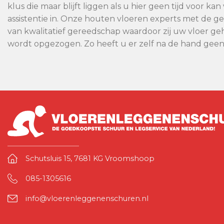
klus die maar blijft liggen als u hier geen tijd voor 
assistentie in. Onze houten vloeren experts met de 
van kwalitatief gereedschap waardoor zij uw vloer geh
wordt opgezogen. Zo heeft u er zelf na de hand gee
Schutsluis 15, 7681 KG Vroomshoop
085-1305616
info@vloerenleggenenschuren.nl