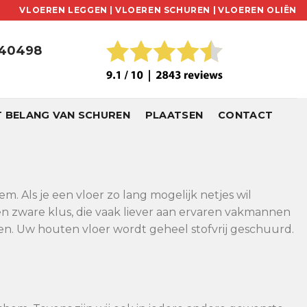
VLOEREN LEGGEN |
VLOEREN SCHUREN |
VLOEREN OLIËN
240498
T BELANG VAN SCHUREN
PLAATSEN
CONTACT
. Als je een vloer zo lang mogelijk netjes wil
en zware klus, die vaak liever aan ervaren vakmannen
en. Uw houten vloer wordt geheel stofvrij geschuurd.