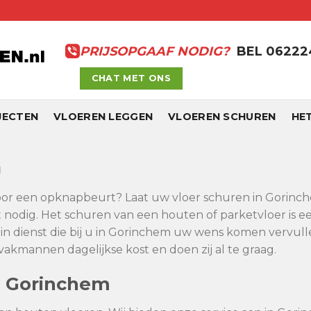
PRIJSOPGAAF NODIG?
BEL 0622
CHAT MET ONS
JECTEN
VLOEREN LEGGEN
VLOEREN SCHUREN
HE
m
voor een opknapbeurt? Laat uw vloer schuren in Gorinchem
nodig. Het schuren van een houten of parketvloer is e
n dienst die bij u in Gorinchem uw wens komen vervull
akmannen dagelijkse kost en doen zij al te graag.
n Gorinchem