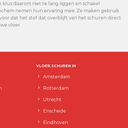
ze klus daarom niet te lang liggen en schakel
Gorinchem nemen hun ervaring mee. Ze maken gebruik
or dat het stof dat overblijft van het schuren direct
we vloer.
VLOER SCHUREN IN
Amsterdam
n
Rotterdam
Utrecht
Enschede
Eindhoven