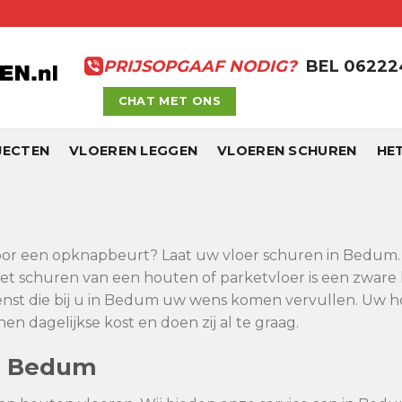
PRIJSOPGAAF NODIG?
BEL 0622
CHAT MET ONS
JECTEN
VLOEREN LEGGEN
VLOEREN SCHUREN
HE
 voor een opknapbeurt? Laat uw vloer schuren in Bedum. A
et schuren van een houten of parketvloer is een zware 
nst die bij u in Bedum uw wens komen vervullen. Uw ho
 dagelijkse kost en doen zij al te graag.
n Bedum