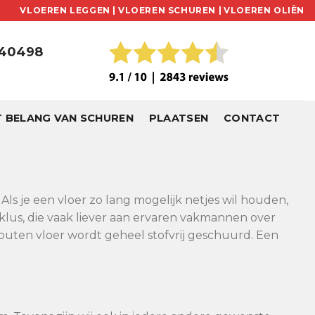
VLOEREN LEGGEN |
VLOEREN SCHUREN |
VLOEREN OLIËN
240498
T BELANG VAN SCHUREN
PLAATSEN
CONTACT
ls je een vloer zo lang mogelijk netjes wil houden,
klus, die vaak liever aan ervaren vakmannen over
uten vloer wordt geheel stofvrij geschuurd. Een