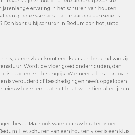
m. Tevens zijn wij ook in iedere andere gewenste
 jarenlange ervaring in het schuren van houten
et alleen goede vakmanschap, maar ook een serieus
g? Dan bent u bij schuren in Bedum aan het juiste
er is, iedere vloer komt een keer aan het eind van zijn
evensduur. Wordt de vloer goed onderhouden, dan
 is daarom erg belangrijk. Wanneer u beschikt over
en is verouderd of beschadigingen heeft opgelopen.
n nieuw leven en gaat het hout weer tientallen jaren
ingen bevat. Maar ook wanneer uw houten vloer
n Bedum. Het schuren van een houten vloer is een klus