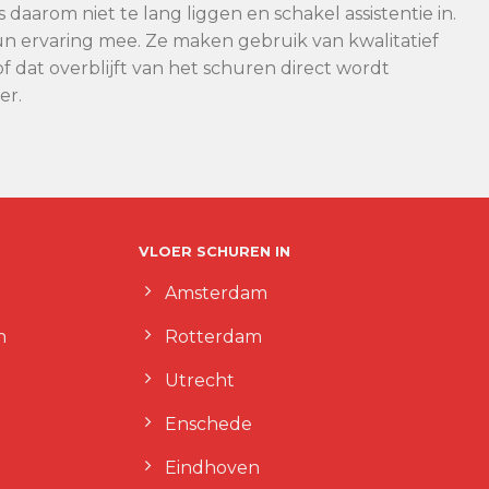
 daarom niet te lang liggen en schakel assistentie in.
 ervaring mee. Ze maken gebruik van kwalitatief
 dat overblijft van het schuren direct wordt
er.
VLOER SCHUREN IN
Amsterdam
n
Rotterdam
Utrecht
Enschede
Eindhoven