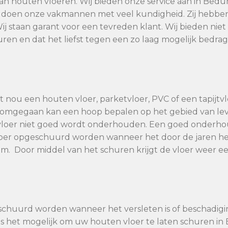
van houten vloeren. Wij bieden onze service aan in Bedu
m doen onze vakmannen met veel kundigheid. Zij hebben
Wij staan garant voor een tevreden klant. Wij bieden ni
huren en dat het liefst tegen een zo laag mogelijk bedra
 nou een houten vloer, parketvloer, PVC of een tapijtvlo
dt omgegaan kan een hoop bepalen op het gebied van l
vloer niet goed wordt onderhouden. Een goed onderhoud
vloer opgeschuurd worden wanneer het door de jaren he
. Door middel van het schuren krijgt de vloer weer ee
schuurd worden wanneer het versleten is of beschadig
 is het mogelijk om uw houten vloer te laten schuren i