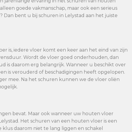
n jarenlange ervaring in het schuren van houten
et alleen goede vakmanschap, maar ook een serieus
? Dan bent u bij schuren in Lelystad aan het juiste
er is, iedere vloer komt een keer aan het eind van zijn
evensduur. Wordt de vloer goed onderhouden, dan
 is daarom erg belangrijk. Wanneer u beschikt over
en is verouderd of beschadigingen heeft opgelopen.
nger mee. Na het schuren kunnen we de vloer oliën
ogelijk.
ingen bevat. Maar ook wanneer uw houten vloer
Lelystad. Het schuren van een houten vloer is een
ze klus daarom niet te lang liggen en schakel