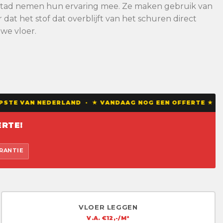
lystad nemen hun ervaring mee. Ze maken gebruik van
at het stof dat overblijft van het schuren direct
we vloer.
STE VAN NEDERLAND · ★ VANDAAG NOG EEN OFFERTE ★ ★ T
RTE!
ARANTIE
VLOER LEGGEN
V.A. €12,-/M²