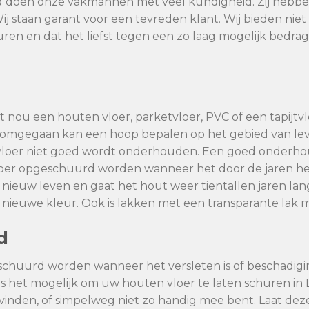
tad doen onze vakmannen met veel kundigheid. Zij hebbe
Wij staan garant voor een tevreden klant. Wij bieden ni
uren en dat het liefst tegen een zo laag mogelijk bedrag
 nou een houten vloer, parketvloer, PVC of een tapijtvlo
dt omgegaan kan een hoop bepalen op het gebied van l
vloer niet goed wordt onderhouden. Een goed onderhoud
vloer opgeschuurd worden wanneer het door de jaren he
 nieuw leven en gaat het hout weer tientallen jaren la
se nieuwe kleur. Ook is lakken met een transparante lak m
d
schuurd worden wanneer het versleten is of beschadig
is het mogelijk om uw houten vloer te laten schuren in 
kan vinden, of simpelweg niet zo handig mee bent. Laat de