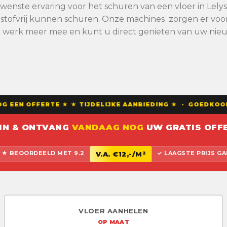
gewenste ervaring voor het schuren van een vloer in Le
stofvrij kunnen schuren. Onze machines zorgen er voor d
n werk meer mee en kunt u direct genieten van uw nieu
 EEN OFFERTE ★ ★ TIJDELIJKE AANBIEDING ★ · GOEDKOOP
 IN & ONTVANG
VANDAAG NOG
UW GRATIS OFFE
 BEOORDEELD MET 9.2
✓ LAAGSTE PRIJS G
V.A. €12,-/M²
VLOER AANHELEN
OP MAAT