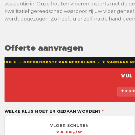
assistentie in. Onze houten vloeren experts met de 
kwalitatief gereedschap waardoor zij uw vloer geheel 
wordt opgezogen. Zo heeft u er zelf na de hand gee
Offerte aanvragen
DING ★ · GOEDKOOPSTE VAN NEDERLAND · ★ VANDAAG NOG
VUL
★★★★★
WELKE KLUS MOET ER GEDAAN WORDEN?
*
VLOER SCHUREN
V.A. €16,-/M²