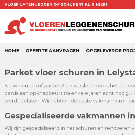
Skip
VLOER LATEN LEGGEN OF SCHUREN? KLIK HIER!
to
content
HOME
OFFERTE AANVRAGEN
OPGELEVERDE PRO
Parket vloer schuren in Lelyst
Is uw houten of parketvloer versleten en is het tijd v
dan is een opknapbeurt na enkele jaren echt nodig. H
wordt gelaten. Wij hebben de beste vakmannen in dien
Gespecialiseerde vakmannen in
Wij zijn gespecialiseerd in het schuren en renoveren v