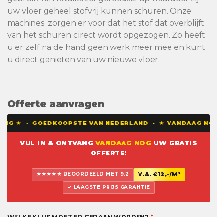
uw vloer geheel stofvrij kunnen schuren. Onze
machines zorgen er voor dat het stof dat overblijft
van het schuren direct wordt opgezogen. Zo heeft
u er zelf na de hand geen werk meer mee en kunt
u direct genieten van uw nieuwe vloer.
Offerte aanvragen
NG ★ · GOEDKOOPSTE VAN NEDERLAND · ★ VANDAAG NOG EE
VUL IN & ONTVANG
VANDAAG NOG
UW GRATIS
OFFERTE!
★★★★★ BEOORDEELD MET 9.2
V.A. €12,-/M²
✓ LAAGSTE PRIJS GARANTIE
WELKE KLUS MOET ER GEDAAN WORDEN?
*