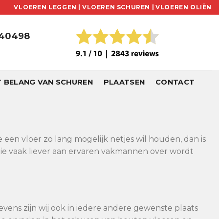
VLOEREN LEGGEN |
VLOEREN SCHUREN |
VLOEREN OLIËN
240498
T BELANG VAN SCHUREN
PLAATSEN
CONTACT
e een vloer zo lang mogelijk netjes wil houden, dan is
die vaak liever aan ervaren vakmannen over wordt
evens zijn wij ook in iedere andere gewenste plaats