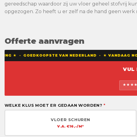
gereedschap waardoor zij uw vloer geheel stofvrij ku
opgezogen. Zo heeft u er zelf na de hand geen werk
Offerte aanvragen
DING ★ · GOEDKOOPSTE VAN NEDERLAND · ★ VANDAAG NOG 
VUL
★★★★★
WELKE KLUS MOET ER GEDAAN WORDEN?
*
VLOER SCHUREN
V.A. €16,-/M²