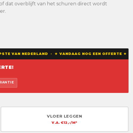
 dat overblijft van het schuren direct wordt
er.
STE VAN NEDERLAND · ★ VANDAAG NOG EEN OFFERTE ★ ★ T
RTE!
ARANTIE
VLOER LEGGEN
V.A. €12,-/M²