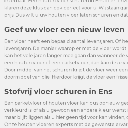
inzetbaar. Een houten vloer schuren in Ens doen onz
klaren deze klus dan ook perfect voor u. Wij staan g
prijs. Dus wilt u uw houten vloer laten schuren en dat
Geef uw vloer een nieuw leven
Een vloer heeft een bepaald aantal levensjaren. Of het
levensjaren. De manier waarop er met de vloer wor
kan het vele jaren langer mee gaan dan wanneer de 
een houten vloer of een parketvloer, dan kan deze 
Door middel van het schuren krijgt de vloer weer een
doormiddel van olie. Hierdoor krijgt de vloer een fris
Stofvrij vloer schuren in Ens
Een parketvloer of houten vloer kan dus opnieuw ge
verkleurd is, of als u gewoon een andere kleur wenst 
maar blijft liggen als u hier geen tijd voor kan vinden
Onze houten vloeren experts met de gewenste ervari