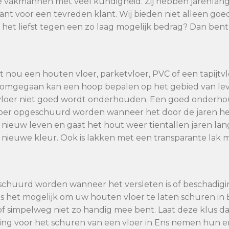
e vakmannen met veel kundigheid. Zij hebben jarenlang
arant voor een tevreden klant. Wij bieden niet alleen g
 het liefst tegen een zo laag mogelijk bedrag? Dan bent u
 nou een houten vloer, parketvloer, PVC of een tapijtvlo
dt omgegaan kan een hoop bepalen op het gebied van l
vloer niet goed wordt onderhouden. Een goed onderhoud
vloer opgeschuurd worden wanneer het door de jaren he
 nieuw leven en gaat het hout weer tientallen jaren la
se nieuwe kleur. Ook is lakken met een transparante lak m
schuurd worden wanneer het versleten is of beschadig
is het mogelijk om uw houten vloer te laten schuren in 
, of simpelweg niet zo handig mee bent. Laat deze klus da
ng voor het schuren van een vloer in Ens nemen hun er