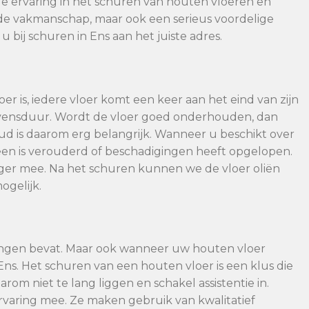
e ervaring in het schuren van houten vloeren en
oede vakmanschap, maar ook een serieus voordelige
 bij schuren in Ens aan het juiste adres.
er is, iedere vloer komt een keer aan het eind van zijn
evensduur. Wordt de vloer goed onderhouden, dan
 is daarom erg belangrijk. Wanneer u beschikt over
en is verouderd of beschadigingen heeft opgelopen.
nger mee. Na het schuren kunnen we de vloer oliën
ogelijk.
ingen bevat. Maar ook wanneer uw houten vloer
Ens. Het schuren van een houten vloer is een klus die
arom niet te lang liggen en schakel assistentie in.
varing mee. Ze maken gebruik van kwalitatief