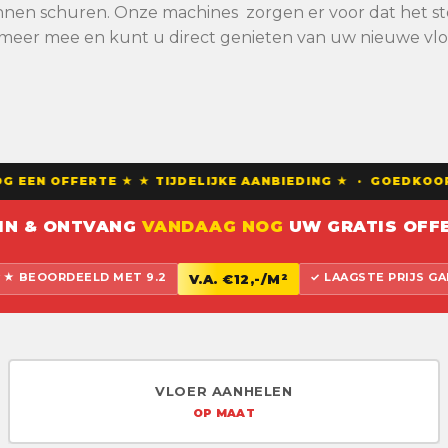
nnen schuren. Onze machines zorgen er voor dat het stof
 meer mee en kunt u direct genieten van uw nieuwe vlo
EEN OFFERTE ★ ★ TIJDELIJKE AANBIEDING ★ · GOEDKOOP
 IN & ONTVANG
VANDAAG NOG
UW GRATIS OFFE
 BEOORDEELD MET 9.2
✓ LAAGSTE PRIJS G
V.A. €12,-/M²
VLOER AANHELEN
OP MAAT