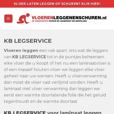
Skip
VLOER LATEN LEGGEN OF SCHUREN? KLIK HIER!
to
content
KB
LEGSERVICE
Vloeren leggen
een vak apart. Iets wat de leggers
van
KB
LEGSERVICE
tot in de puntjes beheersen.
elke vloer die u koopt of het nu een laminaatvloer is
of een massief houten vloer we leggen elke vloer
geheel naar uw wensen. Heeft u vloerverwarming
dan moet de vloer vast verlijmd worden. Heeft u
laminaat met vloer verwarming dan leggen we
eerst een warmte doorlatende folie die het geluid
tegenhoudt en de warmte doorlaat
KB
LEGSERVICE
voor
laminaat
leggen