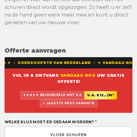
schuren direct wordt opgezogen. Zo heeft u er zelf
na de hand geen werk meer mee en kunt u direct
genieten van uw nieuwe vloer.
Offerte aanvragen
G ★ · GOEDKOOPSTE VAN NEDERLAND · ★ VANDAAG NOG EEN
VUL IN & ONTVANG
VANDAAG NOG
UW GRATIS
OFFERTE!
★★★★★ BEOORDEELD MET 9.2
V.A. €12,-/M²
✓ LAAGSTE PRIJS GARANTIE
WELKE KLUS MOET ER GEDAAN WORDEN?
*
VLOER SCHUREN