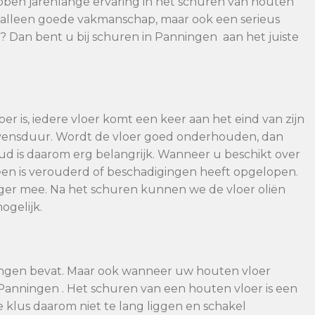
bben jarenlange ervaring in het schuren van houten
et alleen goede vakmanschap, maar ook een serieus
g? Dan bent u bij schuren in Panningen aan het juiste
er is, iedere vloer komt een keer aan het eind van zijn
evensduur. Wordt de vloer goed onderhouden, dan
 is daarom erg belangrijk. Wanneer u beschikt over
en is verouderd of beschadigingen heeft opgelopen.
nger mee. Na het schuren kunnen we de vloer oliën
ogelijk.
ingen bevat. Maar ook wanneer uw houten vloer
 Panningen . Het schuren van een houten vloer is een
ze klus daarom niet te lang liggen en schakel