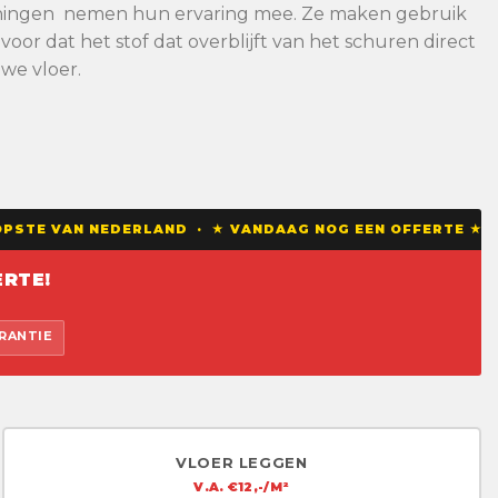
Panningen nemen hun ervaring mee. Ze maken gebruik
or dat het stof dat overblijft van het schuren direct
we vloer.
STE VAN NEDERLAND · ★ VANDAAG NOG EEN OFFERTE ★ ★ 
RTE!
ARANTIE
VLOER LEGGEN
V.A. €12,-/M²