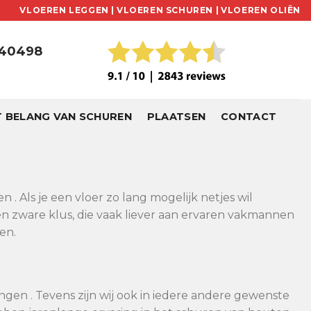
VLOEREN LEGGEN |
VLOEREN SCHUREN |
VLOEREN OLIËN
240498
T BELANG VAN SCHUREN
PLAATSEN
CONTACT
. Als je een vloer zo lang mogelijk netjes wil
en zware klus, die vaak liever aan ervaren vakmannen
en.
ngen . Tevens zijn wij ook in iedere andere gewenste