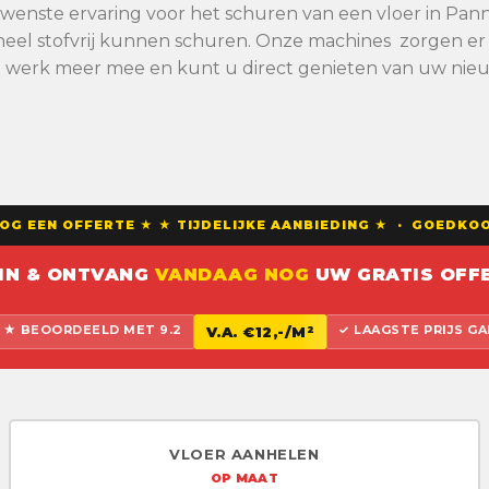
 gewenste ervaring voor het schuren van een vloer in 
eel stofvrij kunnen schuren. Onze machines zorgen er vo
n werk meer mee en kunt u direct genieten van uw nieu
 EEN OFFERTE ★ ★ TIJDELIJKE AANBIEDING ★ · GOEDKOOP
 IN & ONTVANG
VANDAAG NOG
UW GRATIS OFFE
 BEOORDEELD MET 9.2
✓ LAAGSTE PRIJS G
V.A. €12,-/M²
VLOER AANHELEN
OP MAAT