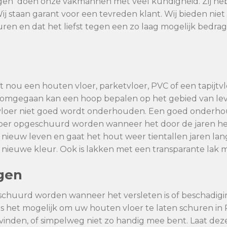
ngen doen onze vakmannen met veel kundigheid. Zij he
Wij staan garant voor een tevreden klant. Wij bieden ni
huren en dat het liefst tegen een zo laag mogelijk bedra
 nou een houten vloer, parketvloer, PVC of een tapijtvlo
dt omgegaan kan een hoop bepalen op het gebied van l
vloer niet goed wordt onderhouden. Een goed onderhoud
vloer opgeschuurd worden wanneer het door de jaren he
 nieuw leven en gaat het hout weer tientallen jaren la
se nieuwe kleur. Ook is lakken met een transparante lak m
ngen
schuurd worden wanneer het versleten is of beschadig
 is het mogelijk om uw houten vloer te laten schuren in
kan vinden, of simpelweg niet zo handig mee bent. Laat de