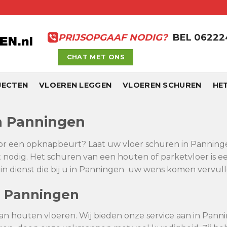
PRIJSOPGAAF NODIG?
BEL 0622
CHAT MET ONS
JECTEN
VLOEREN LEGGEN
VLOEREN SCHUREN
HE
in Panningen
oor een opknapbeurt? Laat uw vloer schuren in Panningen 
nodig. Het schuren van een houten of parketvloer is e
n dienst die bij u in Panningen uw wens komen vervull
n Panningen
van houten vloeren. Wij bieden onze service aan in Panni