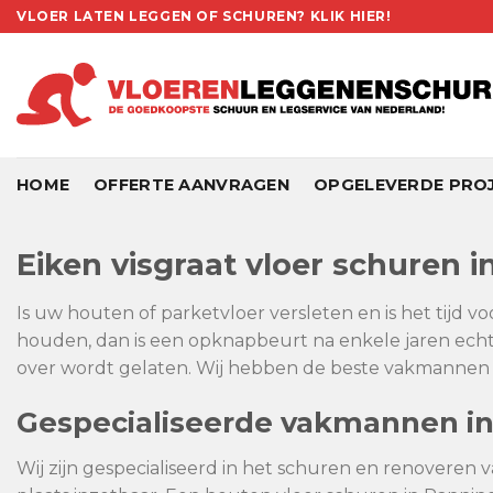
Skip
VLOER LATEN LEGGEN OF SCHUREN? KLIK HIER!
to
content
HOME
OFFERTE AANVRAGEN
OPGELEVERDE PRO
Eiken visgraat vloer schuren 
Is uw houten of parketvloer versleten en is het tijd v
houden, dan is een opknapbeurt na enkele jaren echt 
over wordt gelaten. Wij hebben de beste vakmannen i
Gespecialiseerde vakmannen i
Wij zijn gespecialiseerd in het schuren en renoveren 