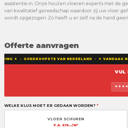
assistentie in. Onze houten vloeren experts met de
van kwalitatief gereedschap waardoor zij uw vloer geh
wordt opgezogen. Zo heeft u er zelf na de hand gee
Offerte aanvragen
EDING ★ · GOEDKOOPSTE VAN NEDERLAND · ★ VANDAAG NOG
VUL
★★★★★
WELKE KLUS MOET ER GEDAAN WORDEN?
*
VLOER SCHUREN
V.A. €16,-/M²