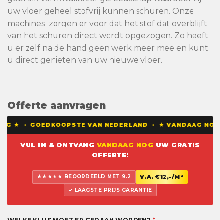
uw vloer geheel stofvrij kunnen schuren. Onze
machines zorgen er voor dat het stof dat overblijft
van het schuren direct wordt opgezogen. Zo heeft
u er zelf na de hand geen werk meer mee en kunt
u direct genieten van uw nieuwe vloer.
Offerte aanvragen
G ★ · GOEDKOOPSTE VAN NEDERLAND · ★ VANDAAG NOG EE
VUL IN & ONTVANG
VANDAAG NOG
UW GRATIS
OFFERTE!
★★★★★ BEOORDEELD MET 9.2
V.A. €12,-/M²
✓ LAAGSTE PRIJS GARANTIE
WELKE KLUS MOET ER GEDAAN WORDEN?
*