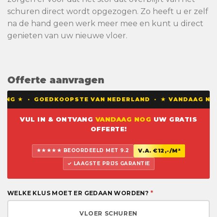
schuren direct wordt opgezogen. Zo heeft u er zelf
na de hand geen werk meer mee en kunt u direct
genieten van uw nieuwe vloer.
Offerte aanvragen
DING ★ · GOEDKOOPSTE VAN NEDERLAND · ★ VANDAAG NOG
VUL IN & ONTVANG
VANDAAG NOG
UW GRATIS
OFFERTE!
★★★★★ BEOORDEELD MET 9.2
V.A. €12,-/M²
✓ LAAGSTE PRIJS GARANTIE
WELKE KLUS MOET ER GEDAAN WORDEN?
*
VLOER SCHUREN