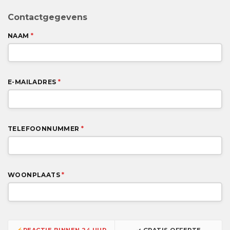
Contactgegevens
NAAM
*
E-MAILADRES
*
TELEFOONNUMMER
*
WOONPLAATS
*
REACTIE BINNEN 24 UUR
✓ GRATIS OFFERTE