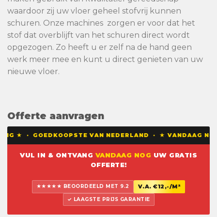
waardoor zij uw vloer geheel stofvrij kunnen
schuren. Onze machines zorgen er voor dat het
stof dat overblijft van het schuren direct wordt
opgezogen. Zo heeft u er zelf na de hand geen
werk meer mee en kunt u direct genieten van uw
nieuwe vloer.
Offerte aanvragen
DING ★ · GOEDKOOPSTE VAN NEDERLAND · ★ VANDAAG NOG 
VUL IN & ONTVANG
VANDAAG NOG
UW GRATIS
OFFERTE!
★★★★★ BEOORDEELD MET 9.2
V.A. €12,-/M²
✓ LAAGSTE PRIJS GARANTIE