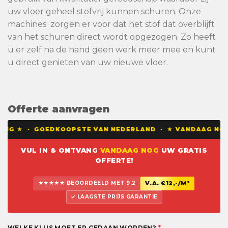
uw vloer geheel stofvrij kunnen schuren. Onze
machines zorgen er voor dat het stof dat overblijft
van het schuren direct wordt opgezogen. Zo heeft
u er zelf na de hand geen werk meer mee en kunt
u direct genieten van uw nieuwe vloer.
Offerte aanvragen
NG ★ · GOEDKOOPSTE VAN NEDERLAND · ★ VANDAAG NOG EE
VUL IN & ONTVANG
VANDAAG NOG
UW GRATIS
OFFERTE!
★★★★★ BEOORDEELD MET 9.2
V.A. €12,-/M²
✓ LAAGSTE PRIJS GARANTIE
WELKE KLUS MOET ER GEDAAN WORDEN?
*