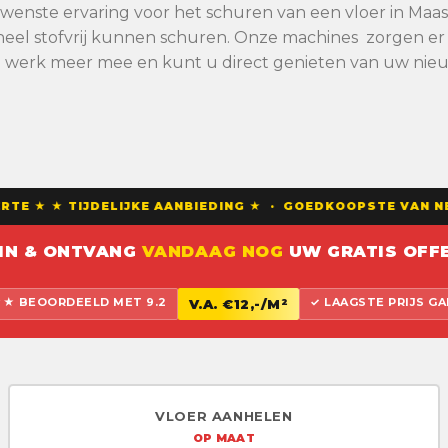
gewenste ervaring voor het schuren van een vloer in 
eel stofvrij kunnen schuren. Onze machines zorgen er vo
n werk meer mee en kunt u direct genieten van uw nieu
E ★ ★ TIJDELIJKE AANBIEDING ★ · GOEDKOOPSTE VAN NE
 IN & ONTVANG
VANDAAG NOG
UW GRATIS OFFE
 BEOORDEELD MET 9.2
✓ LAAGSTE PRIJS G
V.A. €12,-/M²
VLOER AANHELEN
OP MAAT