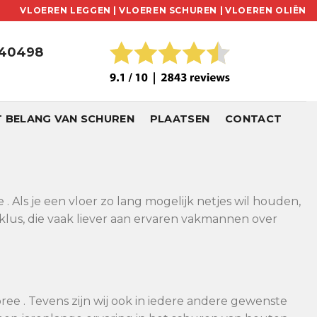
VLOEREN LEGGEN |
VLOEREN SCHUREN |
VLOEREN OLIËN
240498
T BELANG VAN SCHUREN
PLAATSEN
CONTACT
. Als je een vloer zo lang mogelijk netjes wil houden,
klus, die vaak liever aan ervaren vakmannen over
ree . Tevens zijn wij ook in iedere andere gewenste