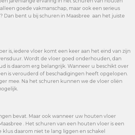
ben jarenlange ervaring in het schuren van houten
et alleen goede vakmanschap, maar ook een serieus
g? Dan bent u bij schuren in Maasbree aan het juiste
er is, iedere vloer komt een keer aan het eind van zijn
evensduur. Wordt de vloer goed onderhouden, dan
 is daarom erg belangrijk. Wanneer u beschikt over
en is verouderd of beschadigingen heeft opgelopen.
nger mee. Na het schuren kunnen we de vloer oliën
ogelijk.
ingen bevat. Maar ook wanneer uw houten vloer
 Maasbree . Het schuren van een houten vloer is een
ze klus daarom niet te lang liggen en schakel