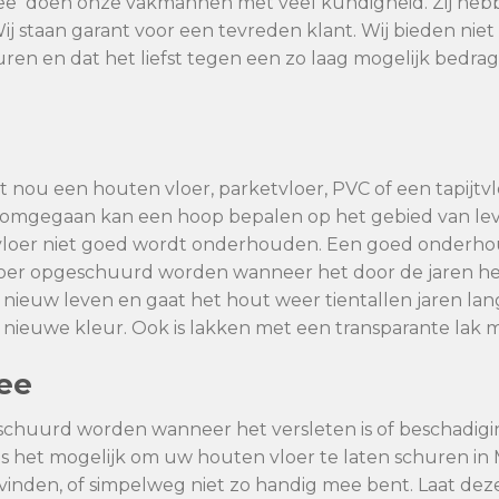
ree doen onze vakmannen met veel kundigheid. Zij heb
Wij staan garant voor een tevreden klant. Wij bieden ni
huren en dat het liefst tegen een zo laag mogelijk bedra
 nou een houten vloer, parketvloer, PVC of een tapijtvlo
dt omgegaan kan een hoop bepalen op het gebied van l
vloer niet goed wordt onderhouden. Een goed onderhoud
vloer opgeschuurd worden wanneer het door de jaren he
 nieuw leven en gaat het hout weer tientallen jaren la
se nieuwe kleur. Ook is lakken met een transparante lak m
ree
schuurd worden wanneer het versleten is of beschadig
 is het mogelijk om uw houten vloer te laten schuren in
kan vinden, of simpelweg niet zo handig mee bent. Laat de