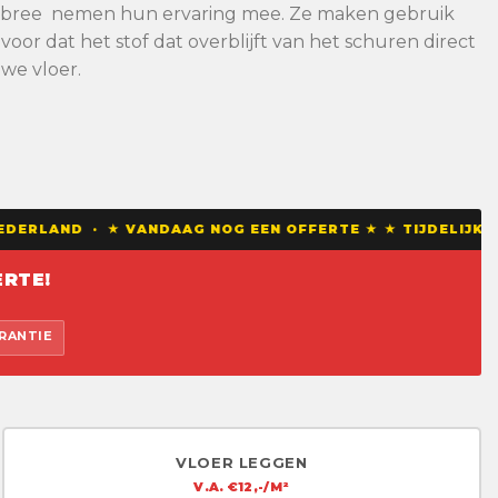
Maasbree nemen hun ervaring mee. Ze maken gebruik
or dat het stof dat overblijft van het schuren direct
we vloer.
DERLAND · ★ VANDAAG NOG EEN OFFERTE ★ ★ TIJDELIJKE 
RTE!
ARANTIE
VLOER LEGGEN
V.A. €12,-/M²