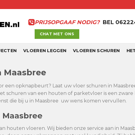
PRIJSOPGAAF NODIG?
BEL 0622
CHAT MET ONS
JECTEN
VLOEREN LEGGEN
VLOEREN SCHUREN
HE
in Maasbree
oor een opknapbeurt? Laat uw vloer schuren in Maasbree 
et schuren van een houten of parketvloer is een zware 
nst die bij u in Maasbree uw wens komen vervullen.
n Maasbree
van houten vloeren. Wij bieden onze service aan in Maasb