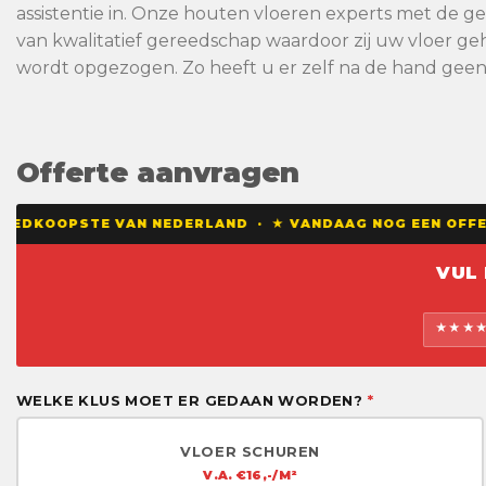
assistentie in. Onze houten vloeren experts met de 
van kwalitatief gereedschap waardoor zij uw vloer geh
wordt opgezogen. Zo heeft u er zelf na de hand gee
Offerte aanvragen
OEDKOOPSTE VAN NEDERLAND · ★ VANDAAG NOG EEN OFFERT
VUL
★★★★★
WELKE KLUS MOET ER GEDAAN WORDEN?
*
VLOER SCHUREN
V.A. €16,-/M²