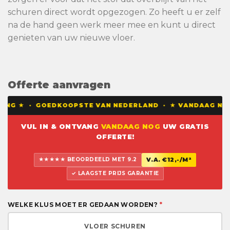
schuren direct wordt opgezogen. Zo heeft u er zelf
na de hand geen werk meer mee en kunt u direct
genieten van uw nieuwe vloer.
Offerte aanvragen
DING ★ · GOEDKOOPSTE VAN NEDERLAND · ★ VANDAAG NOG 
VUL IN & ONTVANG
VANDAAG NOG
UW GRATIS
OFFERTE!
★★★★★ BEOORDEELD MET 9.2
V.A. €12,-/M²
✓ LAAGSTE PRIJS GARANTIE
WELKE KLUS MOET ER GEDAAN WORDEN?
*
VLOER SCHUREN