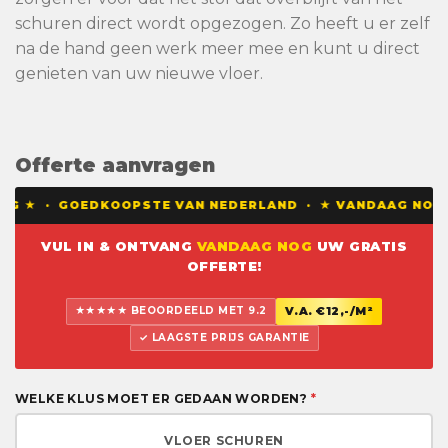
schuren direct wordt opgezogen. Zo heeft u er zelf
na de hand geen werk meer mee en kunt u direct
genieten van uw nieuwe vloer.
Offerte aanvragen
G ★ · GOEDKOOPSTE VAN NEDERLAND · ★ VANDAAG NOG EEN
VUL IN & ONTVANG
VANDAAG NOG
UW GRATIS
OFFERTE!
★★★★★ BEOORDEELD MET 9.2
V.A. €12,-/M²
✓ LAAGSTE PRIJS GARANTIE
WELKE KLUS MOET ER GEDAAN WORDEN?
*
VLOER SCHUREN