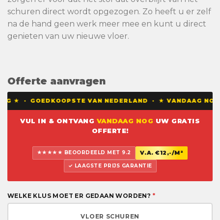
schuren direct wordt opgezogen. Zo heeft u er zelf
na de hand geen werk meer mee en kunt u direct
genieten van uw nieuwe vloer.
Offerte aanvragen
ING ★ · GOEDKOOPSTE VAN NEDERLAND · ★ VANDAAG NOG E
VUL IN & ONTVANG
VANDAAG NOG
UW GRATIS
OFFERTE!
★★★★★ BEOORDEELD MET 9.2
V.A. €12,-/M²
✓ LAAGSTE PRIJS GARANTIE
WELKE KLUS MOET ER GEDAAN WORDEN?
*
VLOER SCHUREN