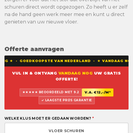
schuren direct wordt opgezogen. Zo heeft u er zelf
na de hand geen werk meer mee en kunt u direct
genieten van uw nieuwe vloer.
Offerte aanvragen
DING ★ · GOEDKOOPSTE VAN NEDERLAND · ★ VANDAAG NOG 
VUL IN & ONTVANG
VANDAAG NOG
UW GRATIS
OFFERTE!
★★★★★ BEOORDEELD MET 9.2
V.A. €12,-/M²
✓ LAAGSTE PRIJS GARANTIE
WELKE KLUS MOET ER GEDAAN WORDEN?
*
VLOER SCHUREN