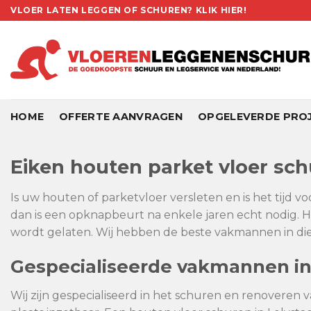
Skip
VLOER LATEN LEGGEN OF SCHUREN? KLIK HIER!
to
content
HOME
OFFERTE AANVRAGEN
OPGELEVERDE PRO
Eiken houten parket vloer sch
Is uw houten of parketvloer versleten en is het tijd v
dan is een opknapbeurt na enkele jaren echt nodig. H
wordt gelaten. Wij hebben de beste vakmannen in dien
Gespecialiseerde vakmannen in
Wij zijn gespecialiseerd in het schuren en renoveren v