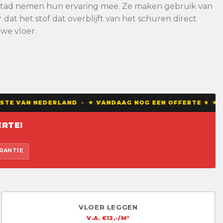
lystad nemen hun ervaring mee. Ze maken gebruik van
at het stof dat overblijft van het schuren direct
we vloer.
TE VAN NEDERLAND · ★ VANDAAG NOG EEN OFFERTE ★ ★ TI
RTE!
ARANTIE
VLOER LEGGEN
V.A. €12,-/M²