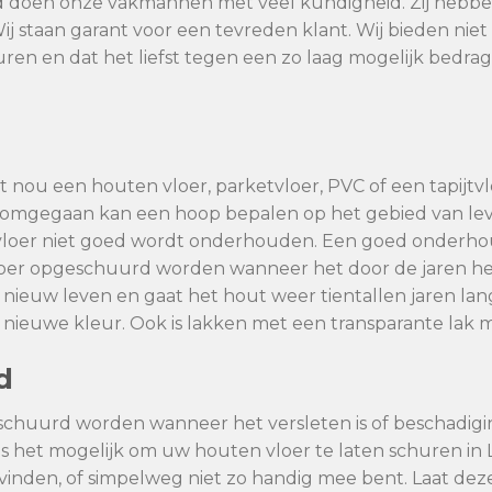
tad doen onze vakmannen met veel kundigheid. Zij hebbe
Wij staan garant voor een tevreden klant. Wij bieden ni
uren en dat het liefst tegen een zo laag mogelijk bedrag
 nou een houten vloer, parketvloer, PVC of een tapijtvlo
dt omgegaan kan een hoop bepalen op het gebied van l
vloer niet goed wordt onderhouden. Een goed onderhoud
vloer opgeschuurd worden wanneer het door de jaren he
 nieuw leven en gaat het hout weer tientallen jaren la
se nieuwe kleur. Ook is lakken met een transparante lak m
d
schuurd worden wanneer het versleten is of beschadig
is het mogelijk om uw houten vloer te laten schuren in 
kan vinden, of simpelweg niet zo handig mee bent. Laat de