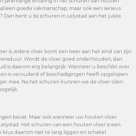
n jarenlange ervaring in het schuren van houten
et alleen goede vakmanschap, maar ook een serieus
? Dan bent u bij schuren in Lelystad aan het juiste
er is, iedere vloer komt een keer aan het eind van zijn
evensduur. Wordt de vloer goed onderhouden, dan
 is daarom erg belangrijk. Wanneer u beschikt over
en is verouderd of beschadigingen heeft opgelopen.
nger mee. Na het schuren kunnen we de vloer oliën
ogelijk.
ingen bevat. Maar ook wanneer uw houten vloer
Lelystad. Het schuren van een houten vloer is een
ze klus daarom niet te lang liggen en schakel