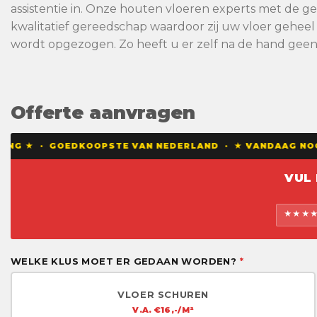
assistentie in. Onze houten vloeren experts met de 
kwalitatief gereedschap waardoor zij uw vloer geheel 
wordt opgezogen. Zo heeft u er zelf na de hand gee
Offerte aanvragen
DING ★ · GOEDKOOPSTE VAN NEDERLAND · ★ VANDAAG NOG 
VUL
★★★★★
WELKE KLUS MOET ER GEDAAN WORDEN?
*
VLOER SCHUREN
V.A. €16,-/M²