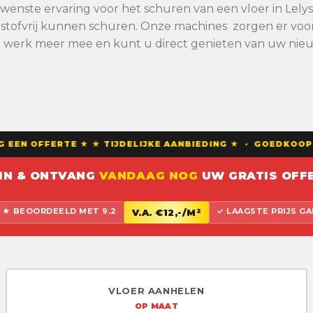
gewenste ervaring voor het schuren van een vloer in Le
stofvrij kunnen schuren. Onze machines zorgen er voor d
n werk meer mee en kunt u direct genieten van uw nieu
EEN OFFERTE ★ ★ TIJDELIJKE AANBIEDING ★ · GOEDKOOPS
 IN & ONTVANG
VANDAAG NOG
UW GRATIS OFFE
 BEOORDEELD MET 9.2
✓ LAAGSTE PRIJS G
V.A. €12,-/M²
VLOER AANHELEN
OP MAAT