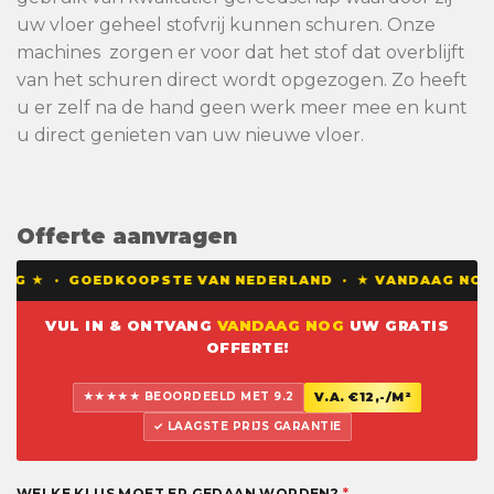
uw vloer geheel stofvrij kunnen schuren. Onze
machines zorgen er voor dat het stof dat overblijft
van het schuren direct wordt opgezogen. Zo heeft
u er zelf na de hand geen werk meer mee en kunt
u direct genieten van uw nieuwe vloer.
Offerte aanvragen
G ★ · GOEDKOOPSTE VAN NEDERLAND · ★ VANDAAG NOG EE
VUL IN & ONTVANG
VANDAAG NOG
UW GRATIS
OFFERTE!
★★★★★ BEOORDEELD MET 9.2
V.A. €12,-/M²
✓ LAAGSTE PRIJS GARANTIE
WELKE KLUS MOET ER GEDAAN WORDEN?
*